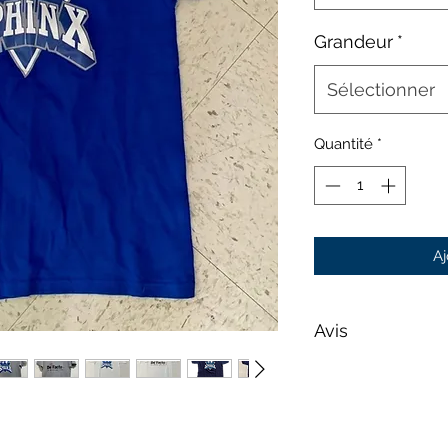
Grandeur
*
Sélectionner
Quantité
*
Aj
Avis
Les photos sont four
seulement et peuv
pas représenter vo