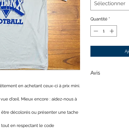
Sélectionner
Quantité
*
Aj
Avis
Les photos sont four
vêtement en achetant ceux-ci à prix mini.
seulement et peuv
pas représenter vo
 vue d'œil. Mieux encore : aidez-nous à
 être décolorés ou présenter une tache
 tout en respectant le code