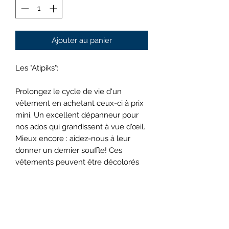
Ajouter au panier
Les "Atipiks":
Prolongez le cycle de vie d'un
vêtement en achetant ceux-ci à prix
mini. Un excellent dépanneur pour
nos ados qui grandissent à vue d'œil.
Mieux encore : aidez-nous à leur
donner un dernier souffle! Ces
vêtements peuvent être décolorés
ou présenter une tache apparente. Ils
peuvent être portés sous un autre
vêtement… tout en respectant le
code vestimentaire du CLA!