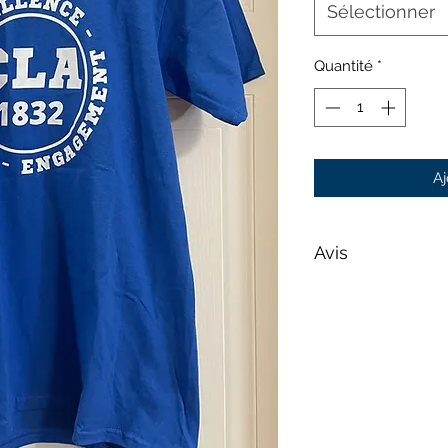
Sélectionner
Quantité
*
Aj
Avis
Les photos sont four
seulement et peuv
pas représenter vo