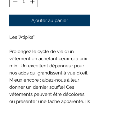
Ajouter au panier
Les "Atipiks":
Prolongez le cycle de vie d'un
vêtement en achetant ceux-ci à prix
mini. Un excellent dépanneur pour
nos ados qui grandissent à vue d'œil.
Mieux encore : aidez-nous à leur
donner un dernier souffle! Ces
vêtements peuvent être décolorés
ou présenter une tache apparente. Ils
peuvent être portés sous un autre
vêtement… tout en respectant le
code vestimentaire du CLA!