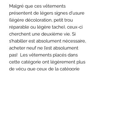
Malgré que ces vêtements
présentent de légers signes d'usure
(légère décoloration, petit trou
réparable ou légère tache), ceux-ci
cherchent une deuxième vie. Si
s’habiller est absolument nécessaire,
acheter neuf ne l’est absolument
pas! Les vêtements placés dans
cette catégorie ont légèrement plus
de vécu que ceux de la catégorie
précédente, mais ne demande qu'à
être portée.
Avis
Les photos sont fournies à titre
indicatif seulement et peuvent ne
pas représenter votre modèle exact.