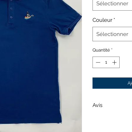
Sélectionner
Couleur
*
Sélectionner
Quantité
*
Aj
Avis
Les photos sont four
seulement et peuv
pas représenter vo