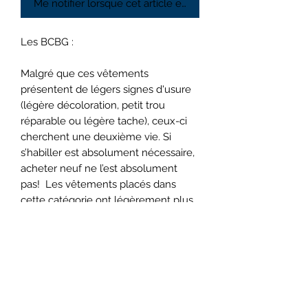
Me notifier lorsque cet article est disponible
Les BCBG :
Malgré que ces vêtements
présentent de légers signes d'usure
(légère décoloration, petit trou
réparable ou légère tache), ceux-ci
cherchent une deuxième vie. Si
s’habiller est absolument nécessaire,
acheter neuf ne l’est absolument
pas! Les vêtements placés dans
cette catégorie ont légèrement plus
de vécu que ceux de la catégorie
précédente, mais ne demande qu'à
être portée.
Avis