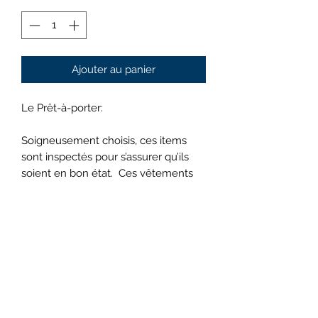
Ajouter au panier
Le Prêt-à-porter:
Soigneusement choisis, ces items
sont inspectés pour s’assurer qu’ils
soient en bon état. Ces vêtements
sont presque neufs : pas de taches,
de décoloration, d'altérations ou de
trous. Ils sont parfaits!
Avis
Les photos sont fournies à titre
indicatif seulement et peuvent ne