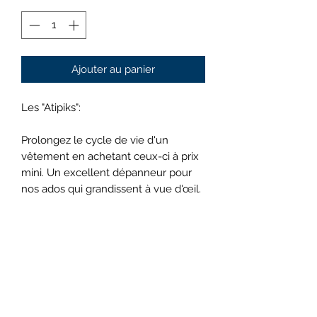
Ajouter au panier
Les "Atipiks":
Prolongez le cycle de vie d'un
vêtement en achetant ceux-ci à prix
mini. Un excellent dépanneur pour
nos ados qui grandissent à vue d'œil.
Mieux encore : aidez-nous à leur
donner un dernier souffle! Ces
vêtements peuvent être décolorés
ou présenter une tache apparente. Ils
peuvent être portés sous un autre
vêtement… tout en respectant le
code vestimentaire du CLA!